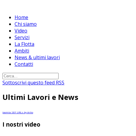
Home
Chi siamo
Video
Servizi
La Flotta
Ambiti
News & ultimi lavori
Contatti
Sottoscrivi questo feed RSS
Ultimi Lavori e News
Joomla SEF URLs by Artio
I nostri video