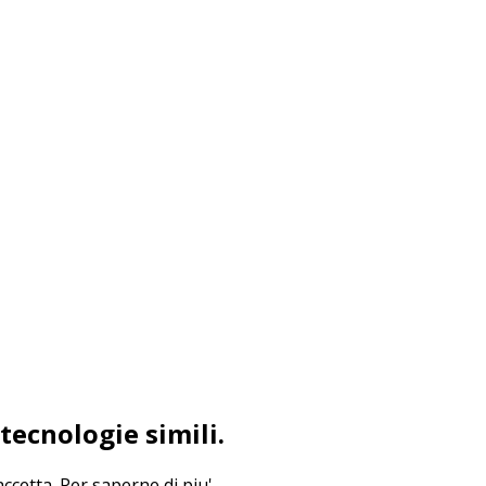
tecnologie simili.
accetta.
Per saperne di piu'