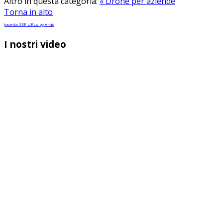
Altro in questa categoria:
« Drone per aziende
Torna in alto
Joomla SEF URLs by Artio
I nostri video