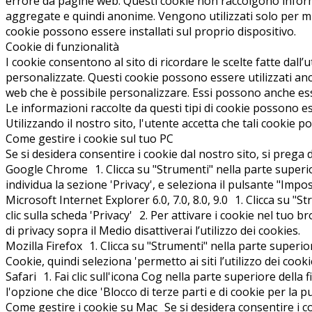
errore da pagine web. Questi cookie non raccolgono informa
aggregate e quindi anonime. Vengono utilizzati solo per migl
cookie possono essere installati sul proprio dispositivo.
Cookie di funzionalità
I cookie consentono al sito di ricordare le scelte fatte dal
personalizzate. Questi cookie possono essere utilizzati anc
web che è possibile personalizzare. Essi possono anche ess
Le informazioni raccolte da questi tipi di cookie possono e
Utilizzando il nostro sito, l'utente accetta che tali cookie p
Come gestire i cookie sul tuo PC
Se si desidera consentire i cookie dal nostro sito, si prega d
Google Chrome 1. Clicca su "Strumenti" nella parte superior
individua la sezione 'Privacy', e seleziona il pulsante "Imp
Microsoft Internet Explorer 6.0, 7.0, 8.0, 9.0 1. Clicca su "
clic sulla scheda 'Privacy' 2. Per attivare i cookie nel tuo br
di privacy sopra il Medio disattiverai l’utilizzo dei cookies.
Mozilla Firefox 1. Clicca su "Strumenti" nella parte superior
Cookie, quindi seleziona 'permetto ai siti l’utilizzo dei cooki
Safari 1. Fai clic sull'icona Cog nella parte superiore della
l'opzione che dice 'Blocco di terze parti e di cookie per la pub
Come gestire i cookie su Mac Se si desidera consentire i coo