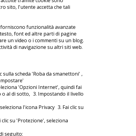
 raccolte tramite cookie sono
 sito, l'utente accetta che tali
 e forniscono funzionalità avanzate
esto, font ed altre parti di pagine
are un video o i commenti su un blog.
ività di navigazione su altri siti web.
c sulla scheda 'Roba da smanettoni' ,
 impostare'
leziona 'Opzioni Internet', quindi fai
 o al di sotto, 3. Impostando il livello
eleziona l'icona Privacy 3. Fai clic su
 clic su 'Protezione', seleziona
di seguito: