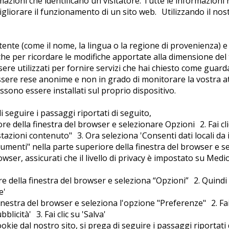
zioni che identificano un visitatore. Tutte le informazioni
iorare il funzionamento di un sito web. Utilizzando il nostro
l’utente (come il nome, la lingua o la regione di provenienza)
he per ricordare le modifiche apportate alla dimensione del t
ere utilizzati per fornire servizi che hai chiesto come guard
ssere rese anonime e non in grado di monitorare la vostra att
ossono essere installati sul proprio dispositivo.
i seguire i passaggi riportati di seguito,
e della finestra del browser e selezionare Opzioni 2. Fai cli
ostazioni contenuto" 3. Ora seleziona 'Consenti dati locali da
Strumenti" nella parte superiore della finestra del browser e se
owser, assicurati che il livello di privacy è impostato su Medio
e della finestra del browser e seleziona “Opzioni” 2. Quindi s
e'
 finestra del browser e seleziona l'opzione "Preferenze" 2. Fai
blicità' 3. Fai clic su 'Salva'
kie dal nostro sito, si prega di seguire i passaggi riportati 