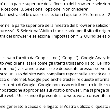
ra' nella parte superiore della finestra del browser e selezio
le Ricezione 3. Seleziona l'opzione 'Non chiedere'
lla finestra del browser e seleziona l'opzione "Preferenze" 2. F
pe' nella parte superiore della finestra del browser e selezi
curezza' 3. Seleziona 'Abilita i cookie solo per il sito di origin
estra del browser e seleziona "Impostazioni" 2. Quindi selezi
isi web fornito da Google , Inc. ( "Google") . Google Analytics
to web di analizzare come gli utenti utilizzano il sito . Le i
P anonimo ) verranno trasmesse e depositate presso i server d
tro utilizzo del sito web, compilare report sulle attività del 
'utilizzo di internet. Google può anche trasferire queste inform
i per conto di Google . Google non assocerà il vostro indiriz
'impostazione appropriata sul vostro browser, ma si prega di
 sito web . Utilizzando il presente sito web, voi acconsentite 
ene generato a causa di e legato al Vostro utilizzo di questo