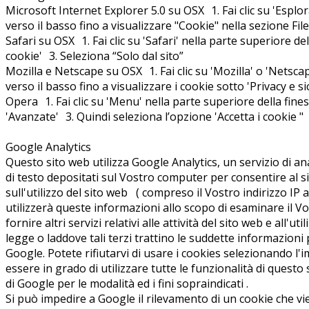
Microsoft Internet Explorer 5.0 su OSX 1. Fai clic su 'Esplo
verso il basso fino a visualizzare "Cookie" nella sezione Fi
Safari su OSX 1. Fai clic su 'Safari' nella parte superiore de
cookie' 3. Seleziona “Solo dal sito”
Mozilla e Netscape su OSX 1. Fai clic su 'Mozilla' o 'Netsca
verso il basso fino a visualizzare i cookie sotto 'Privacy e si
Opera 1. Fai clic su 'Menu' nella parte superiore della fin
'Avanzate' 3. Quindi seleziona l’opzione 'Accetta i cookie "
Google Analytics
Questo sito web utilizza Google Analytics, un servizio di anal
di testo depositati sul Vostro computer per consentire al si
sull'utilizzo del sito web ( compreso il Vostro indirizzo I
utilizzerà queste informazioni allo scopo di esaminare il Vos
fornire altri servizi relativi alle attività del sito web e all
legge o laddove tali terzi trattino le suddette informazion
Google. Potete rifiutarvi di usare i cookies selezionando l
essere in grado di utilizzare tutte le funzionalità di questo
di Google per le modalità ed i fini sopraindicati .
Si può impedire a Google il rilevamento di un cookie che vi